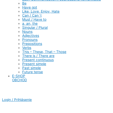
Be
Have got
Like, Love, Enjoy, Hate
Can / Can´t
Must / Have to
a, an, the
Singular / Plural
Nouns
Adjectives
Pronouns
Prepositions
Verbs
This – These, That – Those
There is / There are
Present continuous
Present simple
Past simple
Future tense
E-SHOP
OBCHOD
Login / Prihlásenie