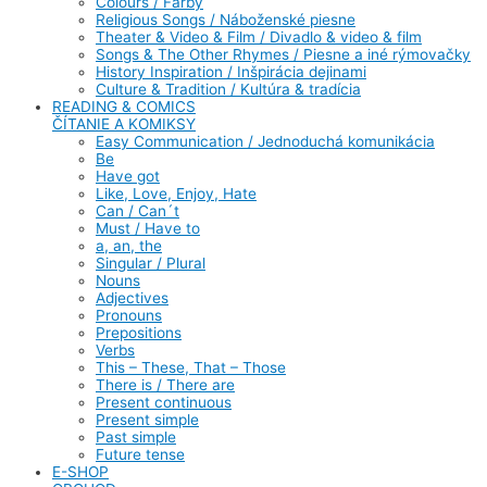
Colours / Farby
Religious Songs / Náboženské piesne
Theater & Video & Film / Divadlo & video & film
Songs & The Other Rhymes / Piesne a iné rýmovačky
History Inspiration / Inšpirácia dejinami
Culture & Tradition / Kultúra & tradícia
READING & COMICS
ČÍTANIE A KOMIKSY
Easy Communication / Jednoduchá komunikácia
Be
Have got
Like, Love, Enjoy, Hate
Can / Can´t
Must / Have to
a, an, the
Singular / Plural
Nouns
Adjectives
Pronouns
Prepositions
Verbs
This – These, That – Those
There is / There are
Present continuous
Present simple
Past simple
Future tense
E-SHOP