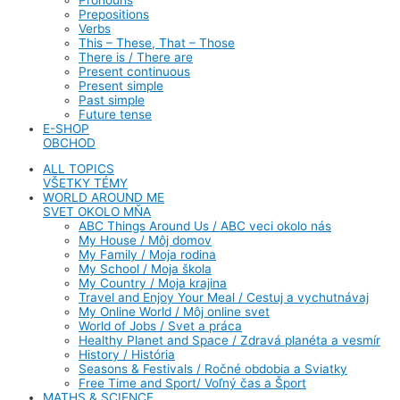
Prepositions
Verbs
This – These, That – Those
There is / There are
Present continuous
Present simple
Past simple
Future tense
E-SHOP
OBCHOD
ALL TOPICS
VŠETKY TÉMY
WORLD AROUND ME
SVET OKOLO MŇA
ABC Things Around Us / ABC veci okolo nás
My House / Môj domov
My Family / Moja rodina
My School / Moja škola
My Country / Moja krajina
Travel and Enjoy Your Meal / Cestuj a vychutnávaj
My Online World / Môj online svet
World of Jobs / Svet a práca
Healthy Planet and Space / Zdravá planéta a vesmír
History / História
Seasons & Festivals / Ročné obdobia a Sviatky
Free Time and Sport/ Voľný čas a Šport
MATHS & SCIENCE