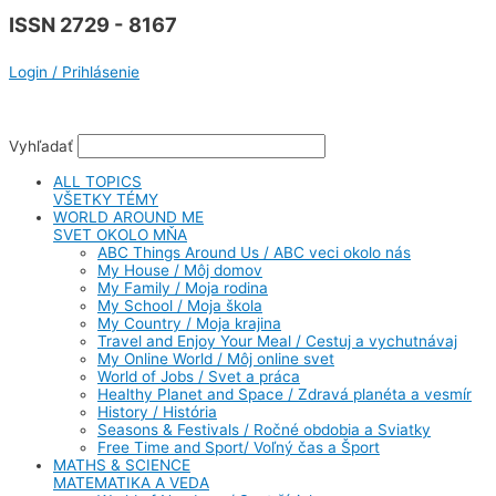
ISSN 2729 - 8167
Login / Prihlásenie
Vyhľadať
ALL TOPICS
VŠETKY TÉMY
WORLD AROUND ME
SVET OKOLO MŇA
ABC Things Around Us / ABC veci okolo nás
My House / Môj domov
My Family / Moja rodina
My School / Moja škola
My Country / Moja krajina
Travel and Enjoy Your Meal / Cestuj a vychutnávaj
My Online World / Môj online svet
World of Jobs / Svet a práca
Healthy Planet and Space / Zdravá planéta a vesmír
History / História
Seasons & Festivals / Ročné obdobia a Sviatky
Free Time and Sport/ Voľný čas a Šport
MATHS & SCIENCE
MATEMATIKA A VEDA