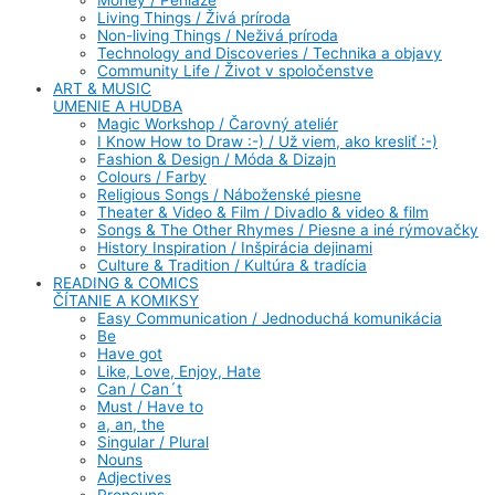
Living Things / Živá príroda
Non-living Things / Neživá príroda
Technology and Discoveries / Technika a objavy
Community Life / Život v spoločenstve
ART & MUSIC
UMENIE A HUDBA
Magic Workshop / Čarovný ateliér
I Know How to Draw :-) / Už viem, ako kresliť :-)
Fashion & Design / Móda & Dizajn
Colours / Farby
Religious Songs / Náboženské piesne
Theater & Video & Film / Divadlo & video & film
Songs & The Other Rhymes / Piesne a iné rýmovačky
History Inspiration / Inšpirácia dejinami
Culture & Tradition / Kultúra & tradícia
READING & COMICS
ČÍTANIE A KOMIKSY
Easy Communication / Jednoduchá komunikácia
Be
Have got
Like, Love, Enjoy, Hate
Can / Can´t
Must / Have to
a, an, the
Singular / Plural
Nouns
Adjectives
Pronouns