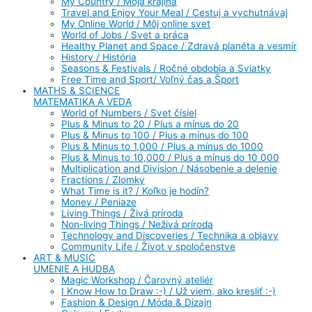
My Country / Moja krajina
Travel and Enjoy Your Meal / Cestuj a vychutnávaj
My Online World / Môj online svet
World of Jobs / Svet a práca
Healthy Planet and Space / Zdravá planéta a vesmír
History / História
Seasons & Festivals / Ročné obdobia a Sviatky
Free Time and Sport/ Voľný čas a Šport
MATHS & SCIENCE
MATEMATIKA A VEDA
World of Numbers / Svet čísiel
Plus & Minus to 20 / Plus a mínus do 20
Plus & Minus to 100 / Plus a mínus do 100
Plus & Minus to 1,000 / Plus a mínus do 1000
Plus & Minus to 10,000 / Plus a mínus do 10 000
Multiplication and Division / Násobenie a delenie
Fractions / Zlomky
What Time is it? / Koľko je hodín?
Money / Peniaze
Living Things / Živá príroda
Non-living Things / Neživá príroda
Technology and Discoveries / Technika a objavy
Community Life / Život v spoločenstve
ART & MUSIC
UMENIE A HUDBA
Magic Workshop / Čarovný ateliér
I Know How to Draw :-) / Už viem, ako kresliť :-)
Fashion & Design / Móda & Dizajn