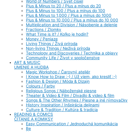
World of Numbers / Svet čísiel
Plus & Minus to 20 / Plus a mínus do 20
Plus & Minus to 100 / Plus a mínus do 100
Plus & Minus to 1,000 / Plus a mínus do 1000
Plus & Minus to 10,000 / Plus a mínus do 10 000
Multiplication and Division / Násobenie a delenie
Fractions / Zlomky
What Time is it? / Koľko je hodín?
Money / Peniaze
Living Things / Živá príroda
Non-living Things / Neživá príroda
Technology and Discoveries / Technika a objavy
Community Life / Život v spoločenstve
ART & MUSIC
UMENIE A HUDBA
Magic Workshop / Čarovný ateliér
I Know How to Draw :-) / Už viem, ako kresliť :-)
Fashion & Design / Móda & Dizajn
Colours / Farby
Religious Songs / Náboženské piesne
Theater & Video & Film / Divadlo & video & film
Songs & The Other Rhymes / Piesne a iné rýmovačky
History Inspiration / Inšpirácia dejinami
Culture & Tradition / Kultúra & tradícia
READING & COMICS
ČÍTANIE A KOMIKSY
Easy Communication / Jednoduchá komunikácia
Be