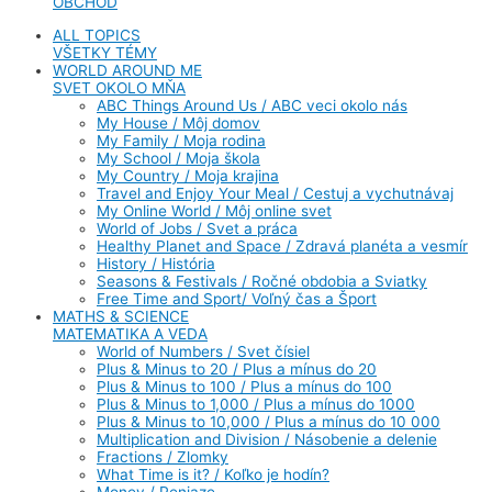
OBCHOD
ALL TOPICS
VŠETKY TÉMY
WORLD AROUND ME
SVET OKOLO MŇA
ABC Things Around Us / ABC veci okolo nás
My House / Môj domov
My Family / Moja rodina
My School / Moja škola
My Country / Moja krajina
Travel and Enjoy Your Meal / Cestuj a vychutnávaj
My Online World / Môj online svet
World of Jobs / Svet a práca
Healthy Planet and Space / Zdravá planéta a vesmír
History / História
Seasons & Festivals / Ročné obdobia a Sviatky
Free Time and Sport/ Voľný čas a Šport
MATHS & SCIENCE
MATEMATIKA A VEDA
World of Numbers / Svet čísiel
Plus & Minus to 20 / Plus a mínus do 20
Plus & Minus to 100 / Plus a mínus do 100
Plus & Minus to 1,000 / Plus a mínus do 1000
Plus & Minus to 10,000 / Plus a mínus do 10 000
Multiplication and Division / Násobenie a delenie
Fractions / Zlomky
What Time is it? / Koľko je hodín?
Money / Peniaze