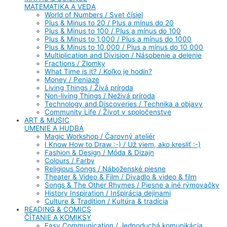
MATEMATIKA A VEDA
World of Numbers / Svet čísiel
Plus & Minus to 20 / Plus a mínus do 20
Plus & Minus to 100 / Plus a mínus do 100
Plus & Minus to 1,000 / Plus a mínus do 1000
Plus & Minus to 10,000 / Plus a mínus do 10 000
Multiplication and Division / Násobenie a delenie
Fractions / Zlomky
What Time is it? / Koľko je hodín?
Money / Peniaze
Living Things / Živá príroda
Non-living Things / Neživá príroda
Technology and Discoveries / Technika a objavy
Community Life / Život v spoločenstve
ART & MUSIC
UMENIE A HUDBA
Magic Workshop / Čarovný ateliér
I Know How to Draw :-) / Už viem, ako kresliť :-)
Fashion & Design / Móda & Dizajn
Colours / Farby
Religious Songs / Náboženské piesne
Theater & Video & Film / Divadlo & video & film
Songs & The Other Rhymes / Piesne a iné rýmovačky
History Inspiration / Inšpirácia dejinami
Culture & Tradition / Kultúra & tradícia
READING & COMICS
ČÍTANIE A KOMIKSY
Easy Communication / Jednoduchá komunikácia