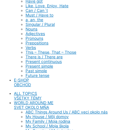
Have got
Like, Love, Enjoy, Hate
Can / Can´t
Must / Have to
a, an, the
Singular / Plural
Nouns
Adjectives
Pronouns
Prepositions
Verbs
This – These, That – Those
There is / There are
Present continuous
Present simple
Past simple
Future tense
E-SHOP
OBCHOD
ALL TOPICS
VŠETKY TÉMY
WORLD AROUND ME
SVET OKOLO MŇA
ABC Things Around Us / ABC veci okolo nás
My House / Môj domov
My Family / Moja rodina
My School / Moja škola