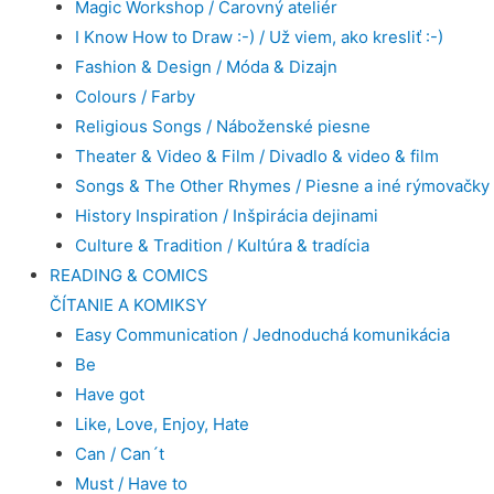
Magic Workshop / Čarovný ateliér
I Know How to Draw :-) / Už viem, ako kresliť :-)
Fashion & Design / Móda & Dizajn
Colours / Farby
Religious Songs / Náboženské piesne
Theater & Video & Film / Divadlo & video & film
Songs & The Other Rhymes / Piesne a iné rýmovačky
History Inspiration / Inšpirácia dejinami
Culture & Tradition / Kultúra & tradícia
READING & COMICS
ČÍTANIE A KOMIKSY
Easy Communication / Jednoduchá komunikácia
Be
Have got
Like, Love, Enjoy, Hate
Can / Can´t
Must / Have to